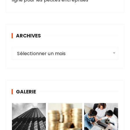
ARCHIVES
A
Sélectionner un mois
r
c
h
i
v
GALERIE
e
s