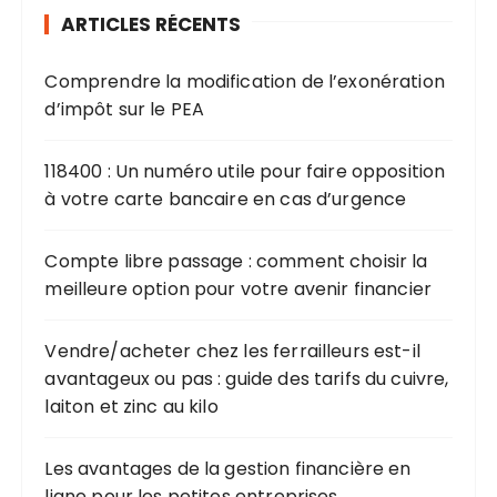
ARTICLES RÉCENTS
c
h
Comprendre la modification de l’exonération
e
d’impôt sur le PEA
p
o
u
118400 : Un numéro utile pour faire opposition
r
à votre carte bancaire en cas d’urgence
:
Compte libre passage : comment choisir la
meilleure option pour votre avenir financier
Vendre/acheter chez les ferrailleurs est-il
avantageux ou pas : guide des tarifs du cuivre,
laiton et zinc au kilo
Les avantages de la gestion financière en
ligne pour les petites entreprises