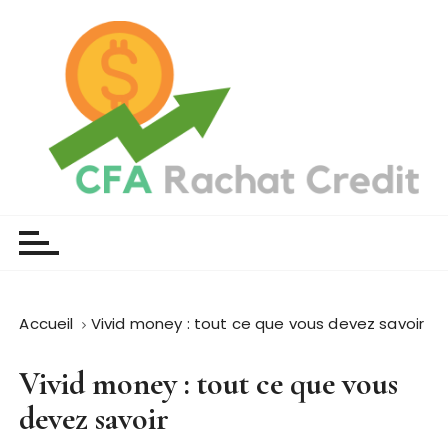
P
a
s
s
e
r
a
u
Cfa rachat credit
Devenez indépendant
c
o
n
t
e
Accueil
Vivid money : tout ce que vous devez savoir
n
u
Vivid money : tout ce que vous
devez savoir