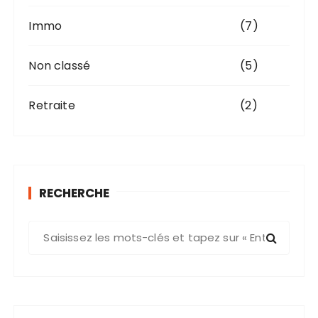
Immo
(7)
Non classé
(5)
Retraite
(2)
RECHERCHE
R
e
c
h
e
r